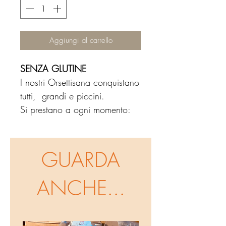
Aggiungi al carrello
SENZA GLUTINE
I nostri Orsettisana conquistano
tutti, grandi e piccini.
Si prestano a ogni momento:
Perfetti da gustare al volo o da
farli diventare una calda e
profumata tisana.
GUARDA
Preparazione
: 2 o 3 orsettini
ANCHE...
da scogliere in un tassa di
acqua calda.
Si puo