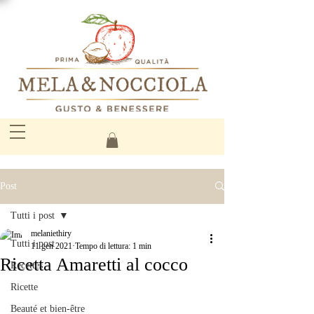
Post
Tutti i post
melaniethiry
Tutti i post
11 gen 2021
Tempo di lettura: 1 min
Ricetta Amaretti al cocco
Recettes
Ricette
Beauté et bien-être