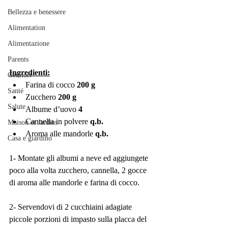
Bellezza e benessere
Alimentation
Alimentazione
Parents
Ingredienti:
Genitori
Farina di cocco 
200 g
Santé
Zucchero 
200 g
Salute
Albume d’uovo 
4
Cannella in polvere 
q.b.
Maison et Jardins
Aroma alle mandorle 
q.b.
Casa e giardino
1- Montate gli albumi a neve ed aggiungete 
poco alla volta zucchero, cannella, 2 gocce 
di aroma alle mandorle e farina di cocco.
2- Servendovi di 2 cucchiaini adagiate 
piccole porzioni di impasto sulla placca del 