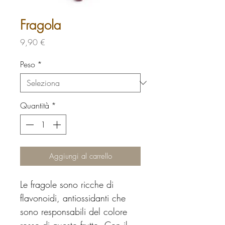
Fragola
Prezzo
9,90 €
Peso
*
Quantità
*
Aggiungi al carrello
Le fragole sono ricche di
flavonoidi, antiossidanti che
sono responsabili del colore
rosso di questo frutto. Con il